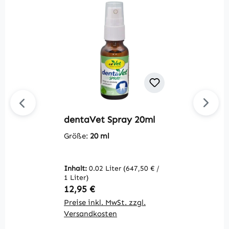
dentaVet Spray 20ml
V
m
Größe:
20 ml
G
Inhalt:
0.02 Liter
(647,50 € /
1 Liter)
Regulärer Preis:
R
12,95 €
7
Preise inkl. MwSt. zzgl.
Pr
Versandkosten
V