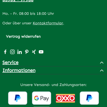
Mo. - Fr. 08:00 bis 18:00 Uhr
Oder über unser
Kontaktformular
.
Vertrag widerrufen
Besuche uns auf Facebook – öffnet in neuem Tab (extern
Schau auf Instagram vorbei – öffnet in neuem Tab (e
Vernetze dich mit uns auf LinkedIn – öffnet in n
Lass dich auf Pinterest inspirieren – öffnet 
Vernetze dich mit uns auf Xing – öffnet 
Sieh dir unsere Videos auf YouTube a
Service
Informationen
Unsere Versand- und Zahlungsarten: