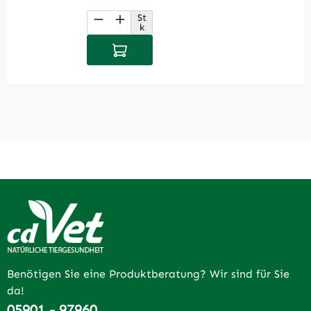
St
Produkt Anzahl: Gib den gewüns
P
k
In den Warenkorb
Benötigen Sie eine Produktberatung? Wir sind für Sie
da!
05901 - 97960