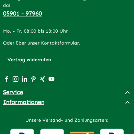
da!
05901 - 97960
Mo. - Fr. 08:00 bis 18:00 Uhr
Oder über unser
Kontaktformular
.
Vertrag widerrufen
Besuche uns auf Facebook – öffnet in neuem Tab (extern
Schau auf Instagram vorbei – öffnet in neuem Tab (e
Vernetze dich mit uns auf LinkedIn – öffnet in n
Lass dich auf Pinterest inspirieren – öffnet 
Vernetze dich mit uns auf Xing – öffnet 
Sieh dir unsere Videos auf YouTube a
Service
Informationen
Unsere Versand- und Zahlungsarten: