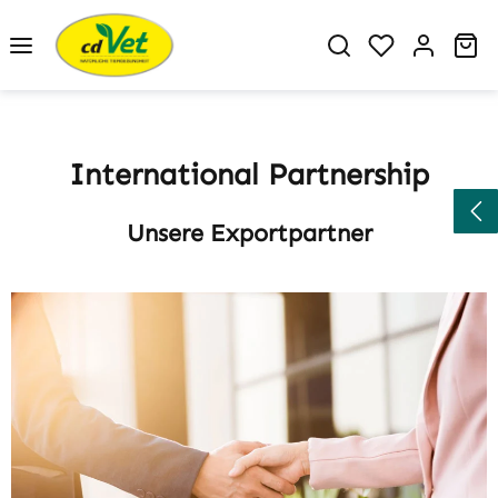
Zum Hauptinhalt springen
Du hast 0 P
Wa
International Partnership
Unsere Exportpartner