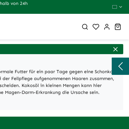
halb von 24h
Du hast 0 Pr
War
ormale Futter für ein paar Tage gegen eine Schonkost
 bei der Fellpflege aufgenommenen Haaren zusammen,
scheiden. Kokosöl in kleinen Mengen kann hier
 eine Magen-Darm-Erkrankung die Ursache sein.