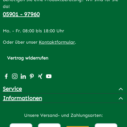
da!
05901 - 97960
Mo. - Fr. 08:00 bis 18:00 Uhr
Oder über unser
Kontaktformular
.
Vertrag widerrufen
Besuche uns auf Facebook – öffnet in neuem Tab (extern
Schau auf Instagram vorbei – öffnet in neuem Tab (e
Vernetze dich mit uns auf LinkedIn – öffnet in n
Lass dich auf Pinterest inspirieren – öffnet 
Vernetze dich mit uns auf Xing – öffnet 
Sieh dir unsere Videos auf YouTube a
Service
Informationen
Unsere Versand- und Zahlungsarten: