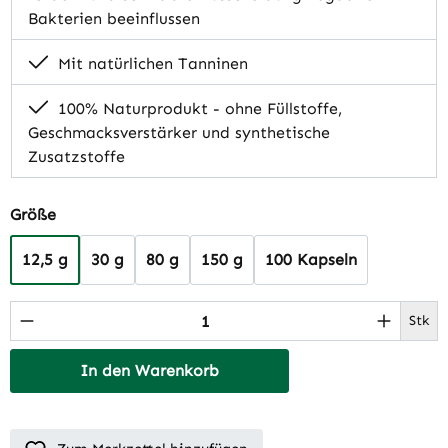
Bakterien beeinflussen
Mit natürlichen Tanninen
100% Naturprodukt - ohne Füllstoffe,
Geschmacksverstärker und synthetische
Zusatzstoffe
auswählen
Größe
12,5 g
30 g
80 g
150 g
100 Kapseln
Produkt Anzahl: Gib den gewünschten Wert 
Stk
In den Warenkorb