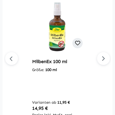
MilbenEx 100 ml
M
Größe:
100 ml
G
Varianten ab
11,95 €
Regulärer Preis:
R
14,95 €
1