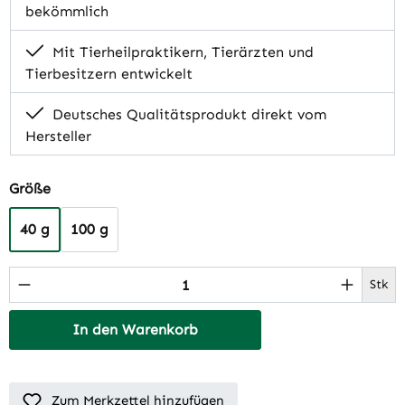
bekömmlich
Mit Tierheilpraktikern, Tierärzten und
Tierbesitzern entwickelt
Deutsches Qualitätsprodukt direkt vom
Hersteller
auswählen
Größe
40 g
100 g
Produkt Anzahl: Gib den gewünschten Wert 
Stk
In den Warenkorb
Zum Merkzettel hinzufügen