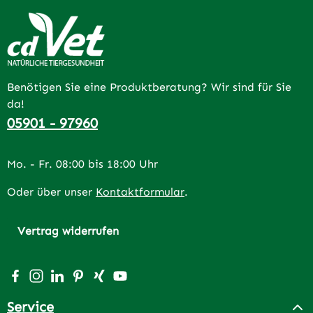
Benötigen Sie eine Produktberatung? Wir sind für Sie
da!
05901 - 97960
Mo. - Fr. 08:00 bis 18:00 Uhr
Oder über unser
Kontaktformular
.
Vertrag widerrufen
Besuche uns auf Facebook – öffnet in neuem Tab (extern
Schau auf Instagram vorbei – öffnet in neuem Tab (e
Vernetze dich mit uns auf LinkedIn – öffnet in n
Lass dich auf Pinterest inspirieren – öffnet 
Vernetze dich mit uns auf Xing – öffnet 
Sieh dir unsere Videos auf YouTube a
Service