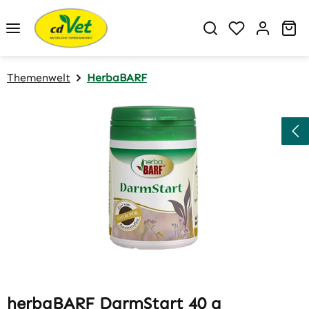
Zum Hauptinhalt springen
Du hast 0 P
Wa
Themenwelt
HerbaBARF
Bildergalerie überspringen
herbaBARF DarmStart 40 g