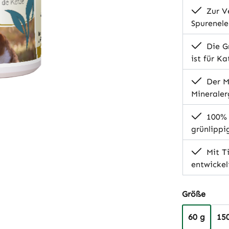
Zur V
Spurenel
Die Gr
ist für K
Der Mi
Mineraler
100% r
grünlippi
Mit Ti
entwickel
auswä
Größe
60 g
15