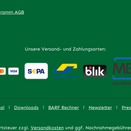
ner Link)
externer Link)
 neuem Tab (externer Link)
 in neuem Tab (externer Link)
 in neuem Tab (externer Link)
an – öffnet in neuem Tab (externer Link)
gramm AGB
Unsere Versand- und Zahlungsarten:
al
Downloads
BARF Rechner
Newsletter
Pres
rtsteuer zzgl.
Versandkosten
und ggf. Nachnahmegebühren,