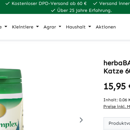
Kostenloser DPD-Versand ab 60 €
Versand inner
Über 25 Jahre Erfahrung.
e
Kleintiere
Agrar
Haushalt
Aktionen
herbaBA
Katze 6
15,95 
Regulärer Pr
Inhalt:
0.06
Preise inkl. 
Produktvo