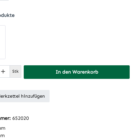
odukte
 Anzahl: Gib den gewünschten Wert ein 
Stk
In den Warenkorb
erkzettel hinzufügen
mmer:
652020
mm
mm