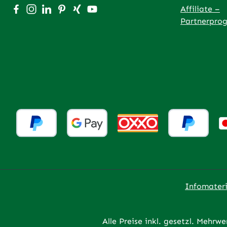
Besuche uns auf Facebook – öffnet in neuem Tab (exter
Schau auf Instagram vorbei – öffnet in neuem Tab (
Vernetze dich mit uns auf LinkedIn – öffnet in
Lass dich auf Pinterest inspirieren – öffnet
Vernetze dich mit uns auf Xing – öffnet
Sieh dir unsere Videos auf YouTube 
Affiliate –
Partnerpro
Infomateri
Alle Preise inkl. gesetzl. Mehrwe