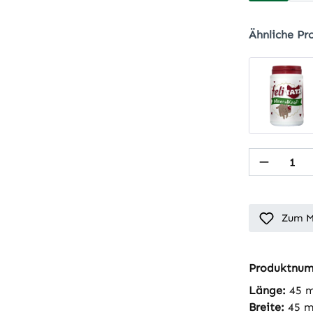
Ähnliche Pr
Produkt
Zum M
Produktnu
Länge:
45 
Breite:
45 