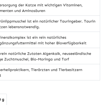
ersorgung der Katze mit wichtigen Vitaminen,
ementen und Aminosäuren
ünlippmuschel ist ein natürlicher Tauringeber. Taurin
atzen lebensnotwendig.
neralkomplex ist ein rein natürliches
gänzungsfuttermittel mit hoher Bioverfügbarkeit
ein natürliche Zutaten Algenkalk, neuseeländische
ge Zuchtmuschel, Bio-Moringa und Torf
erheilpraktikern, Tierärzten und Tierbesitzern
t
hlen
0 g