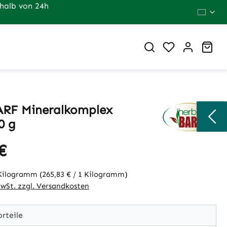
halb von 24h
Du hast 0 Pr
War
RF Mineralkomplex
0 g
€
eis:
 Kilogramm
(265,83 € / 1 Kilogramm)
MwSt. zzgl. Versandkosten
rteile