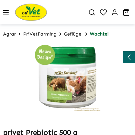
Zum Hauptinhalt springen
Du hast 0 P
Wa
Agrar
PriVetFarming
Geflügel
Wachtel
Bildergalerie überspringen
privet Prebiotic 500 g