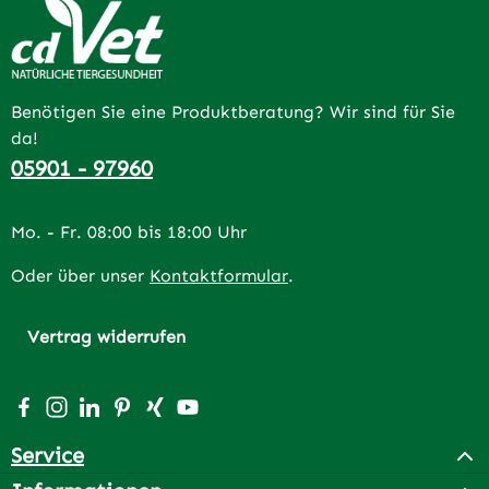
Benötigen Sie eine Produktberatung? Wir sind für Sie
da!
05901 - 97960
Mo. - Fr. 08:00 bis 18:00 Uhr
Oder über unser
Kontaktformular
.
Vertrag widerrufen
Besuche uns auf Facebook – öffnet in neuem Tab (extern
Schau auf Instagram vorbei – öffnet in neuem Tab (e
Vernetze dich mit uns auf LinkedIn – öffnet in n
Lass dich auf Pinterest inspirieren – öffnet 
Vernetze dich mit uns auf Xing – öffnet 
Sieh dir unsere Videos auf YouTube a
Service