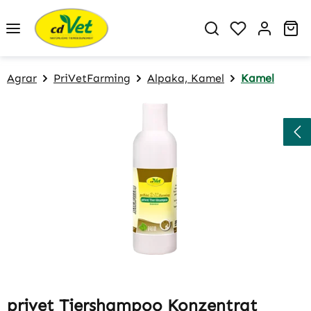
Zum Hauptinhalt springen
Du hast 0 P
Wa
Agrar
PriVetFarming
Alpaka, Kamel
Kamel
Bildergalerie überspringen
privet Tiershampoo Konzentrat