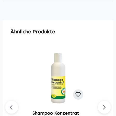
Produktgalerie überspringen
Ähnliche Produkte
Shampoo Konzentrat
p