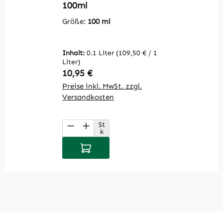
100ml
1
Größe:
100 ml
G
Inhalt:
0.1 Liter
(109,50 € / 1
In
Liter)
Li
Regulärer Preis:
R
10,95 €
1
Preise inkl. MwSt. zzgl.
Pr
Versandkosten
V
St
Produkt Anzahl: Gib den gewüns
P
k
In den Warenkorb