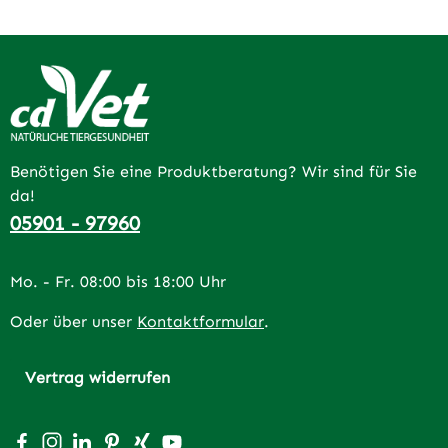
Benötigen Sie eine Produktberatung? Wir sind für Sie
da!
05901 - 97960
Mo. - Fr. 08:00 bis 18:00 Uhr
Oder über unser
Kontaktformular
.
Vertrag widerrufen
Besuche uns auf Facebook – öffnet in neuem Tab (extern
Schau auf Instagram vorbei – öffnet in neuem Tab (e
Vernetze dich mit uns auf LinkedIn – öffnet in n
Lass dich auf Pinterest inspirieren – öffnet 
Vernetze dich mit uns auf Xing – öffnet 
Sieh dir unsere Videos auf YouTube a