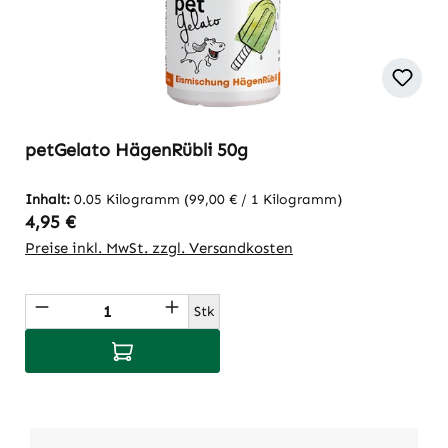
petGelato HägenRübli 50g
Inhalt:
0.05 Kilogramm
(99,00 € / 1 Kilogramm)
Regulärer Preis:
4,95 €
Preise inkl. MwSt. zzgl. Versandkosten
Produkt Anzahl: Gib den gewünschten Wert
Stk
In den Warenkorb