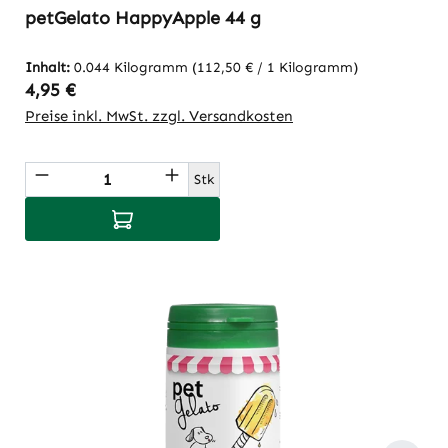
petGelato HappyApple 44 g
Inhalt:
0.044 Kilogramm
(112,50 € / 1 Kilogramm)
Regulärer Preis:
4,95 €
Preise inkl. MwSt. zzgl. Versandkosten
Produkt Anzahl: Gib den gewünschten Wert
Stk
In den Warenkorb