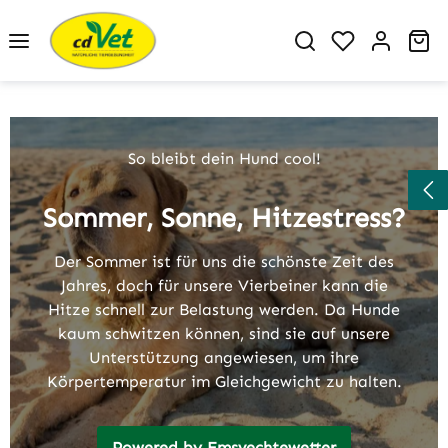
Zum Hauptinhalt springen
Du hast 0 P
Wa
Slider überspringen
So bleibt dein Hund cool!
Sommer, Sonne, Hitzestress?
Der Sommer ist für uns die schönste Zeit des
Jahres, doch für unsere Vierbeiner kann die
Hitze schnell zur Belastung werden. Da Hunde
kaum schwitzen können, sind sie auf unsere
Unterstützung angewiesen, um ihre
Körpertemperatur im Gleichgewicht zu halten.
Powered by Emsvechtewetter