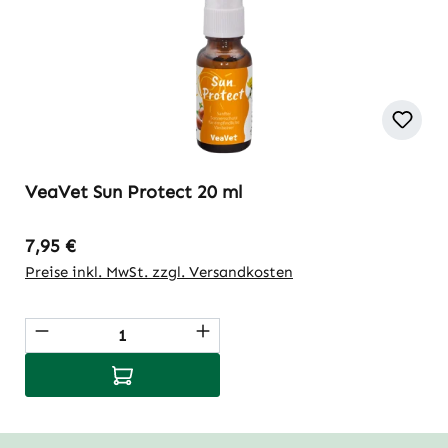
VeaVet Sun Protect 20 ml
Regulärer Preis:
7,95 €
Preise inkl. MwSt. zzgl. Versandkosten
Produkt Anzahl: Gib den gewünschten Wert
In den Warenkorb