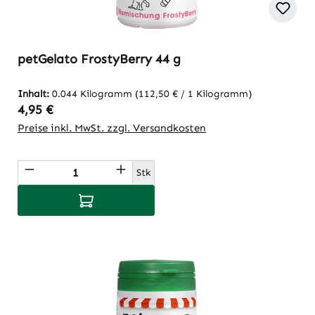
petGelato FrostyBerry 44 g
Inhalt:
0.044 Kilogramm
(112,50 € / 1 Kilogramm)
Regulärer Preis:
4,95 €
Preise inkl. MwSt. zzgl. Versandkosten
Produkt Anzahl: Gib den gewünschten Wert
Stk
In den Warenkorb