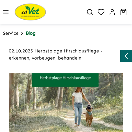
Zum Hauptinhalt springen
Du hast 0 P
Wa
Service
Blog
02.10.2025 Herbstplage Hirschlausfliege -
erkennen, vorbeugen, behandeln