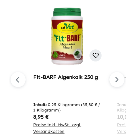
Produktgalerie überspringen
Fit-BARF Algenkalk 250 g
Fit-BA
Inhalt:
0.25 Kilogramm
(35,80 € /
Inhalt:
0
1 Kilogramm)
Kilogra
Regulärer Preis:
Regulär
8,95 €
10,95 
Preise inkl. MwSt. zzgl.
Preise in
Versandkosten
Versand