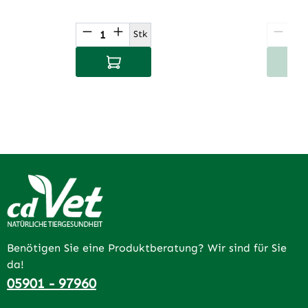
Produkt Anzahl: Gib den gewünsch
Produ
Stk
In den Warenkorb
I
Benötigen Sie eine Produktberatung? Wir sind für Sie
da!
05901 - 97960