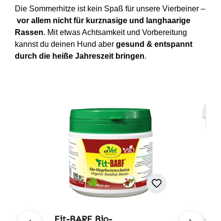
Die Sommerhitze ist kein Spaß für unsere Vierbeiner –
vor allem nicht für kurznasige und langhaarige
Rassen
. Mit etwas Achtsamkeit und Vorbereitung
kannst du deinen Hund aber
gesund & entspannt
durch die heiße Jahreszeit bringen
.
Produktgalerie überspringen
Fit-BARF Bio-
Fit-BA