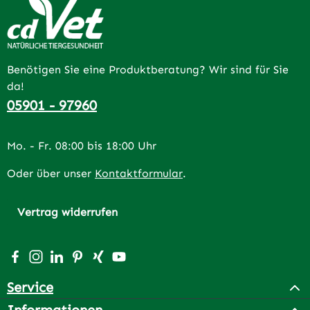
Benötigen Sie eine Produktberatung? Wir sind für Sie
da!
05901 - 97960
Mo. - Fr. 08:00 bis 18:00 Uhr
Oder über unser
Kontaktformular
.
Vertrag widerrufen
Besuche uns auf Facebook – öffnet in neuem Tab (extern
Schau auf Instagram vorbei – öffnet in neuem Tab (e
Vernetze dich mit uns auf LinkedIn – öffnet in n
Lass dich auf Pinterest inspirieren – öffnet 
Vernetze dich mit uns auf Xing – öffnet 
Sieh dir unsere Videos auf YouTube a
Service
Informationen