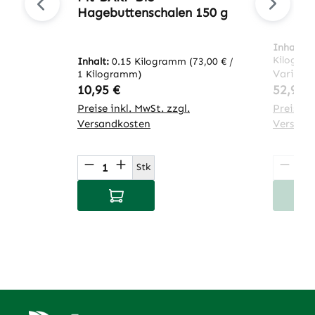
Hagebuttenschalen 150 g
Inhalt:
2
Kilogra
Inhalt:
0.15 Kilogramm
(73,00 € /
Variant
1 Kilogramm)
Regulärer Preis:
Regulär
10,95 €
52,95 
Preise inkl. MwSt. zzgl.
Preise in
Versandkosten
Versand
Produkt Anzahl: Gib den gewünsch
Produ
Stk
In den Warenkorb
I