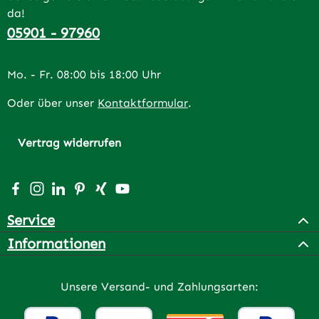
da!
05901 - 97960
Mo. - Fr. 08:00 bis 18:00 Uhr
Oder über unser
Kontaktformular
.
Vertrag widerrufen
Besuche uns auf Facebook – öffnet in neuem Tab (extern
Schau auf Instagram vorbei – öffnet in neuem Tab (e
Vernetze dich mit uns auf LinkedIn – öffnet in n
Lass dich auf Pinterest inspirieren – öffnet 
Vernetze dich mit uns auf Xing – öffnet 
Sieh dir unsere Videos auf YouTube a
Service
Informationen
Unsere Versand- und Zahlungsarten: