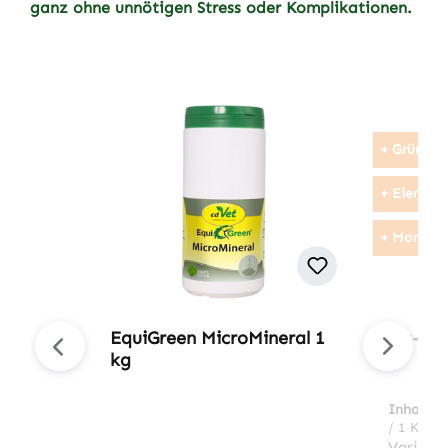
ganz ohne unnötigen Stress oder Komplikationen.
Produktgalerie überspringen
+ Grünlip
+ Eierscha
+ Moringa
EquiGreen MicroMineral 1
Fit-BA
kg
g
Inhalt:
0
/ 1 Kilo
Variant