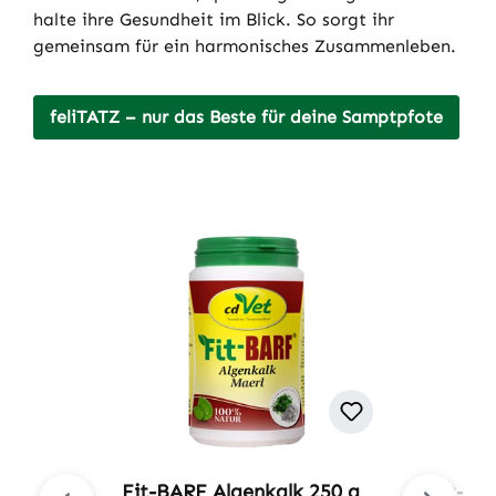
halte ihre Gesundheit im Blick. So sorgt ihr
gemeinsam für ein harmonisches Zusammenleben.
feliTATZ – nur das Beste für deine Samptpfote
Produktgalerie überspringen
Fit-BARF Algenkalk 250 g
Fit-BA