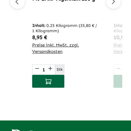
Inhalt:
0.25 Kilogramm
(35,80 € /
Inhalt:
0
1 Kilogramm)
Kilogra
Regulärer Preis:
Regulär
8,95 €
10,95 
Preise inkl. MwSt. zzgl.
Preise in
Versandkosten
Versand
Produkt Anzahl: Gib den gewünsch
Produ
Stk
In den Warenkorb
I