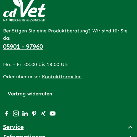
Benötigen Sie eine Produktberatung? Wir sind für Sie
da!
05901 - 97960
Mo. - Fr. 08:00 bis 18:00 Uhr
Oder über unser
Kontaktformular
.
Vertrag widerrufen
Besuche uns auf Facebook – öffnet in neuem Tab (extern
Schau auf Instagram vorbei – öffnet in neuem Tab (e
Vernetze dich mit uns auf LinkedIn – öffnet in n
Lass dich auf Pinterest inspirieren – öffnet 
Vernetze dich mit uns auf Xing – öffnet 
Sieh dir unsere Videos auf YouTube a
Service
Informationen