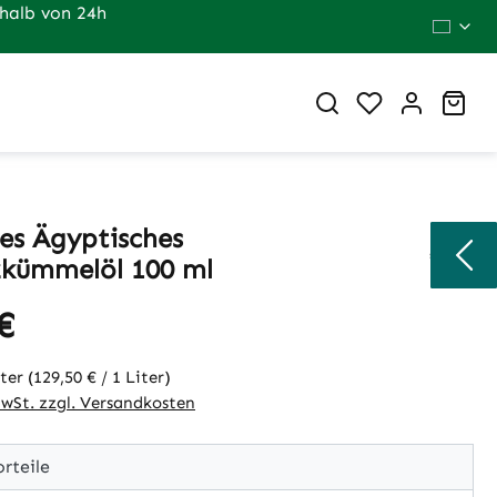
halb von 24h
Du hast 0 Pr
War
res Ägyptisches
kümmelöl 100 ml
€
eis:
iter
(129,50 € / 1 Liter)
MwSt. zzgl. Versandkosten
rteile