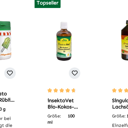
Topseller
ato
Durchschnittliche Bewertung von 4.67
Durchsc
übli
insektoVet
Singul
Bio-Kokos-
Lachsö
0 g
Schwarzküm
Größe:
100
Größe:
r bei
mel-Öl 100 ml
ml
gt die
Einzelf