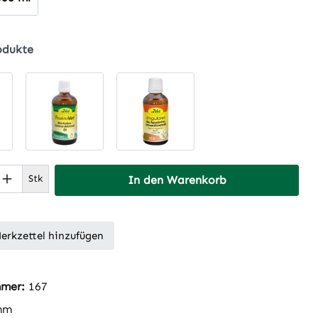
odukte
 Anzahl: Gib den gewünschten Wert ein 
Stk
In den Warenkorb
erkzettel hinzufügen
mmer:
167
mm