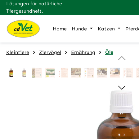
Lösungen für natürliche
m Hauptinhalt springen
Zur Suche springen
Zur Hauptnavigation springen
Tiergesundheit.
Home
Hunde
Katzen
Pferd
Kleintiere
Ziervögel
Ernährung
Öle
Bildergalerie überspringen