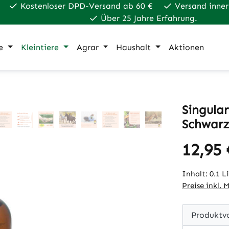
Kostenloser DPD-Versand ab 60 €
Versand inner
Über 25 Jahre Erfahrung.
e
Kleintiere
Agrar
Haushalt
Aktionen
Singula
Schwarz
12,95 
Regulärer Pr
Inhalt:
0.1 L
Preise inkl. 
Produktvo