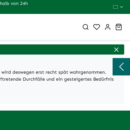
halb von 24h
Du hast 0 Pr
War
und wird deswegen erst recht spät wahrgenommen.
ftretende Durchfälle und ein gesteigertes Bedürfnis