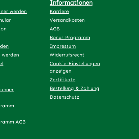
Informationen
tner werden
Karriere
mular
Versandkosten
kon
AGB
Bonus Programm
rden
Impressum
r werden
Widerrufsrecht
el
Cookie-Einstellungen
anzeigen
Zertifikate
Bestellung & Zahlung
Banner
Datenschutz
gramm
ner Link)
externer Link)
 neuem Tab (externer Link)
 in neuem Tab (externer Link)
 in neuem Tab (externer Link)
an – öffnet in neuem Tab (externer Link)
gramm AGB