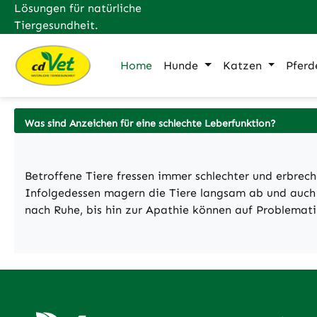
Lösungen für natürliche
m Hauptinhalt springen
Zur Suche springen
Zur Hauptnavigation springen
Tiergesundheit.
Home
Hunde
Katzen
Pferd
Was sind Anzeichen für eine schlechte Leberfunktion?
Betroffene Tiere fressen immer schlechter und erbrec
Infolgedessen magern die Tiere langsam ab und auch di
nach Ruhe, bis hin zur Apathie können auf Problemati