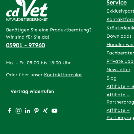
Service
Exklusivpar
Kontaktfor
Kräuterlexi
Benötigen Sie eine Produktberatung?
Downloads
Wir sind für Sie da!
05901 - 97960
Händler we
Fachberate
Private Lab
Mo. - Fr. 08:00 bis 18:00 Uhr
Newsletter
Oder über unser
Kontaktformular
.
Blog
Affiliate – 
Vertrag widerrufen
Affiliate –
Partnerpro
Besuche uns auf Facebook – öffnet in neuem Tab (exter
Schau auf Instagram vorbei – öffnet in neuem Tab (
Vernetze dich mit uns auf LinkedIn – öffnet in
Lass dich auf Pinterest inspirieren – öffnet
Vernetze dich mit uns auf Xing – öffnet
Sieh dir unsere Videos auf YouTube 
Affiliate –
Partnerpro