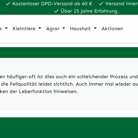
Kostenloser DPD-Versand ab 60 €
Versand inner
Über 25 Jahre Erfahrung.
e
Kleintiere
Agrar
Haushalt
Aktionen
hen häufiger-oft ist dies auch ein schleichender Prozess 
e Fellqualität leidet sichtlich. Auch immer mal wieder au
ken der Leberfunktion hinweisen.