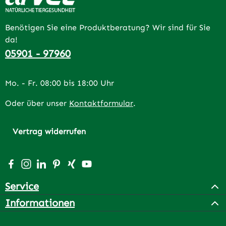
Benötigen Sie eine Produktberatung? Wir sind für Sie
da!
05901 - 97960
Mo. - Fr. 08:00 bis 18:00 Uhr
Oder über unser
Kontaktformular
.
Vertrag widerrufen
Besuche uns auf Facebook – öffnet in neuem Tab (extern
Schau auf Instagram vorbei – öffnet in neuem Tab (e
Vernetze dich mit uns auf LinkedIn – öffnet in n
Lass dich auf Pinterest inspirieren – öffnet 
Vernetze dich mit uns auf Xing – öffnet 
Sieh dir unsere Videos auf YouTube a
Service
Informationen