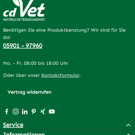
Benötigen Sie eine Produktberatung? Wir sind für Sie
da!
05901 - 97960
Mo. - Fr. 08:00 bis 18:00 Uhr
Oder über unser
Kontaktformular
.
Vertrag widerrufen
Besuche uns auf Facebook – öffnet in neuem Tab (extern
Schau auf Instagram vorbei – öffnet in neuem Tab (e
Vernetze dich mit uns auf LinkedIn – öffnet in n
Lass dich auf Pinterest inspirieren – öffnet 
Vernetze dich mit uns auf Xing – öffnet 
Sieh dir unsere Videos auf YouTube a
Service
Informationen