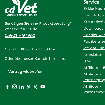
Service
Exklusivpar
Kontaktfor
Kräuterlexi
Benötigen Sie eine Produktberatung?
Downloads
Wir sind für Sie da!
05901 - 97960
Händler we
Fachberate
Private Lab
Mo. - Fr. 08:00 bis 18:00 Uhr
Newsletter
Oder über unser
Kontaktformular
.
Blog
Affiliate – 
Vertrag widerrufen
Affiliate –
Partnerpro
Besuche uns auf Facebook – öffnet in neuem Tab (exter
Schau auf Instagram vorbei – öffnet in neuem Tab (
Vernetze dich mit uns auf LinkedIn – öffnet in
Lass dich auf Pinterest inspirieren – öffnet
Vernetze dich mit uns auf Xing – öffnet
Sieh dir unsere Videos auf YouTube 
Affiliate –
Partnerpro