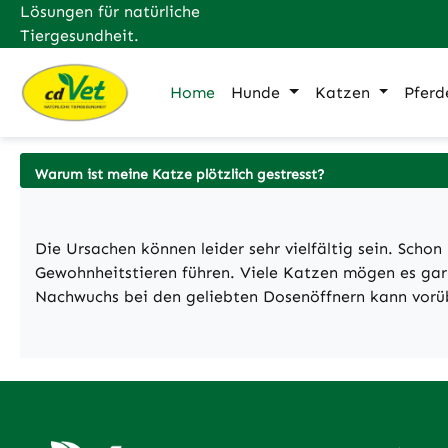
Lösungen für natürliche
m Hauptinhalt springen
Zur Suche springen
Zur Hauptnavigation springen
Tiergesundheit.
Home
Hunde
Katzen
Pferd
Warum ist meine Katze plötzlich gestresst?
Die Ursachen können leider sehr vielfältig sein. Sc
Gewohnheitstieren führen. Viele Katzen mögen es gar 
Nachwuchs bei den geliebten Dosenöffnern kann vorü