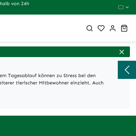
halb von 24h
Du hast 0 Pr
War
dem Tagesablauf können zu Stress bei den
iterer tierischer Mitbewohner einzieht. Auch