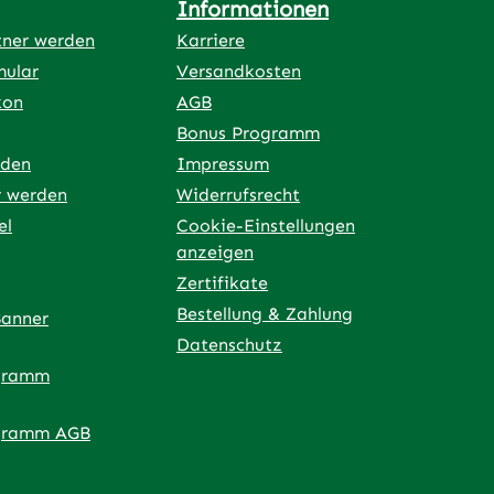
Informationen
tner werden
Karriere
mular
Versandkosten
kon
AGB
Bonus Programm
rden
Impressum
r werden
Widerrufsrecht
el
Cookie-Einstellungen
anzeigen
Zertifikate
Bestellung & Zahlung
Banner
Datenschutz
gramm
ner Link)
externer Link)
 neuem Tab (externer Link)
 in neuem Tab (externer Link)
 in neuem Tab (externer Link)
an – öffnet in neuem Tab (externer Link)
gramm AGB