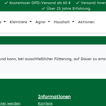
Kostenloser DPD-Versand ab 60 €
Versand inner
Über 25 Jahre Erfahrung.
e
Kleintiere
Agrar
Haushalt
Aktionen
und kann, bei ausschließlicher Fütterung, auf Dauer zu ern
Informationen
tner werden
Karriere