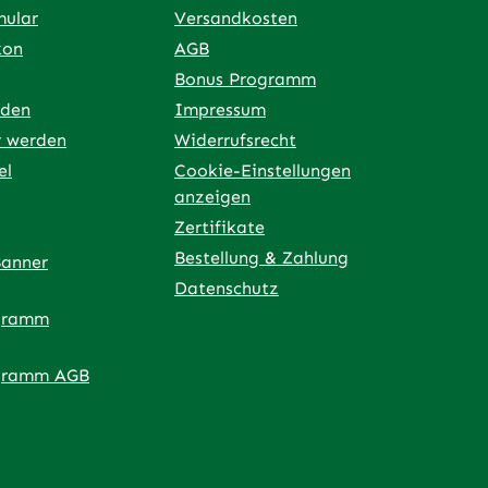
mular
Versandkosten
kon
AGB
Bonus Programm
rden
Impressum
r werden
Widerrufsrecht
el
Cookie-Einstellungen
anzeigen
Zertifikate
Bestellung & Zahlung
Banner
Datenschutz
gramm
ner Link)
externer Link)
 neuem Tab (externer Link)
 in neuem Tab (externer Link)
 in neuem Tab (externer Link)
an – öffnet in neuem Tab (externer Link)
gramm AGB