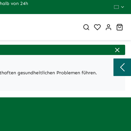
halb von 24h
Du hast 0 Pr
War
sthaften gesundheitlichen Problemen führen.