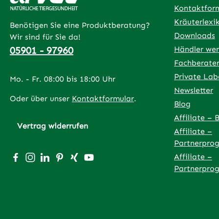
Kontaktfor
Kräuterlexi
Benötigen Sie eine Produktberatung?
Downloads
Wir sind für Sie da!
05901 - 97960
Händler we
Fachberate
Private Lab
Mo. - Fr. 08:00 bis 18:00 Uhr
Newsletter
Oder über unser
Kontaktformular
.
Blog
Affiliate – 
Vertrag widerrufen
Affiliate –
Partnerpro
Besuche uns auf Facebook – öffnet in neuem Tab (exter
Schau auf Instagram vorbei – öffnet in neuem Tab (
Vernetze dich mit uns auf LinkedIn – öffnet in
Lass dich auf Pinterest inspirieren – öffnet
Vernetze dich mit uns auf Xing – öffnet
Sieh dir unsere Videos auf YouTube 
Affiliate –
Partnerpro