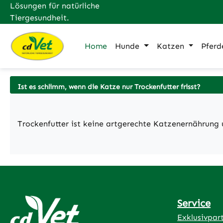
Lösungen für natürliche
m Hauptinhalt springen
Zur Suche springen
Zur Hauptnavigation springen
Tiergesundheit.
Home
Hunde
Katzen
Pferd
Ist es schlimm, wenn die Katze nur Trockenfutter frisst?
Trockenfutter ist keine artgerechte Katzenernährung 
Service
Exklusivpar