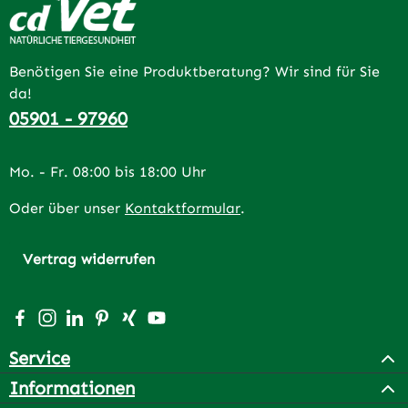
Benötigen Sie eine Produktberatung? Wir sind für Sie
da!
05901 - 97960
Mo. - Fr. 08:00 bis 18:00 Uhr
Oder über unser
Kontaktformular
.
Vertrag widerrufen
Besuche uns auf Facebook – öffnet in neuem Tab (extern
Schau auf Instagram vorbei – öffnet in neuem Tab (e
Vernetze dich mit uns auf LinkedIn – öffnet in n
Lass dich auf Pinterest inspirieren – öffnet 
Vernetze dich mit uns auf Xing – öffnet 
Sieh dir unsere Videos auf YouTube a
Service
Informationen