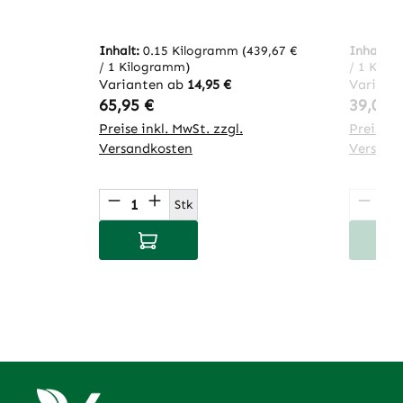
Inhalt:
0.15 Kilogramm
(439,67 €
Inhalt:
0
/ 1 Kilogramm)
/ 1 Kilo
Varianten ab
14,95 €
Variant
Regulärer Preis:
Regulär
65,95 €
39,00 
Preise inkl. MwSt. zzgl.
Preise in
Versandkosten
Versand
Produkt Anzahl: Gib den gewünsch
Produ
Stk
In den Warenkorb
I