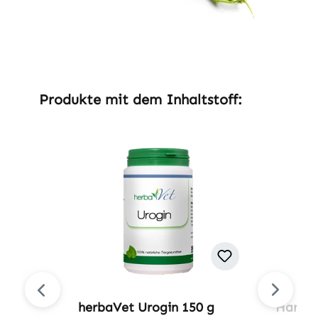
Produktgalerie überspringen
Produkte mit dem Inhaltstoff:
herbaVet Urogin 150 g
Harnwe