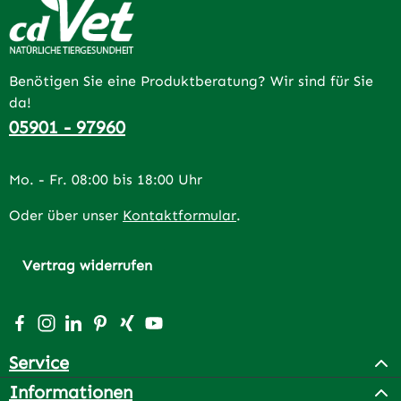
Benötigen Sie eine Produktberatung? Wir sind für Sie
da!
05901 - 97960
Mo. - Fr. 08:00 bis 18:00 Uhr
Oder über unser
Kontaktformular
.
Vertrag widerrufen
Besuche uns auf Facebook – öffnet in neuem Tab (extern
Schau auf Instagram vorbei – öffnet in neuem Tab (e
Vernetze dich mit uns auf LinkedIn – öffnet in n
Lass dich auf Pinterest inspirieren – öffnet 
Vernetze dich mit uns auf Xing – öffnet 
Sieh dir unsere Videos auf YouTube a
Service
Informationen