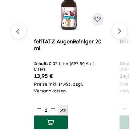
feliTATZ AugenReiniger 20
REPTIN
ml
Inhalt:
0.02 Liter
(697,50 € / 1
Inhalt:
0
Liter)
Liter)
Regulärer Preis:
Regulär
13,95 €
14,95 
Preise inkl. MwSt. zzgl.
Preise in
Versandkosten
Versand
Produkt Anzahl: Gib den gewünsch
Produ
Stk
In den Warenkorb
I