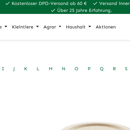
Kostenloser DPD-Versand ab 60 €
Versand inner
Über 25 Jahre Erfahrung.
e
Kleintiere
Agrar
Haushalt
Aktionen
I
J
K
L
M
N
O
P
Q
R
S