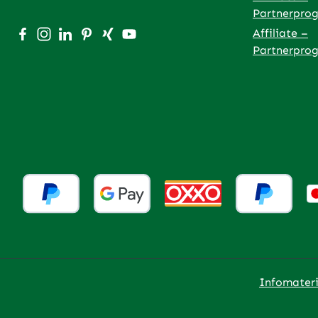
Pflanzeninhaltsstoffe in großer
Partnerpro
Konzentration in die Nieren gelangen.
Besuche uns auf Facebook – öffnet in neuem Tab (exter
Schau auf Instagram vorbei – öffnet in neuem Tab (
Vernetze dich mit uns auf LinkedIn – öffnet in
Lass dich auf Pinterest inspirieren – öffnet
Vernetze dich mit uns auf Xing – öffnet
Sieh dir unsere Videos auf YouTube 
Affiliate –
Außerdem wird vermutet, dass ein großer
Partnerpro
Teil der sekundären Pflanzeninhaltsstoffe
ausgeschieden wird, bevor sie wirksam
sind.Zusammensetzung: Bio-Kokosöl, Bio-
Schwarzkümmelöl, Jojobaöl, Neemöl,
Geraniumöl, Lavendelöl,
ManukaölAnwendungsempfehlung: Über
einen Zeitraum von 3 Wochen jeden 2.Tag
je nach Größe und Körpergewicht des
Tieres 1-3 Tropfen in den Händen verreibe
und auf dem ersten Drittel des Tieres
verteilen. Ist die Grundstabilisierung
erreicht, genügt eine Anwendung pro
Woche.Enthält Lavendelöl, Citronellol und
Geraniol. Kann allergische Reaktionen
Infomateri
hervorrufen.