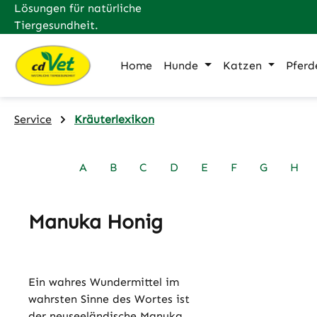
Lösungen für natürliche
m Hauptinhalt springen
Zur Suche springen
Zur Hauptnavigation springen
Tiergesundheit.
Home
Hunde
Katzen
Pferd
Service
Kräuterlexikon
A
B
C
D
E
F
G
H
Manuka Honig
Ein wahres Wundermittel im
wahrsten Sinne des Wortes ist
der neuseeländische Manuka