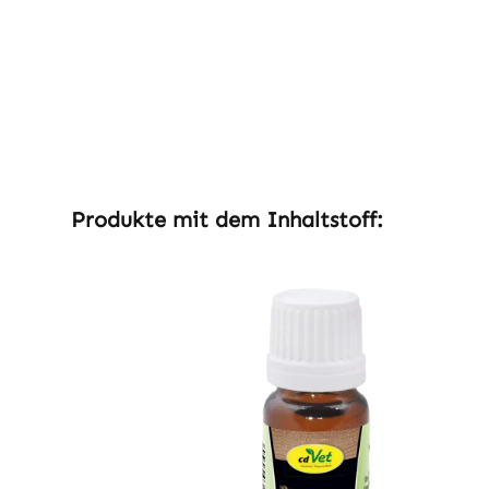
Produktgalerie überspringen
Produkte mit dem Inhaltstoff: