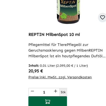
REPTIN MilbenSpot 10 ml
Pflegemittel für TierePflegeöl zur
Geruchsmaskierung gegen MilbenREPTIN
MilbenSpot ist ein hautpflegendes Duftöl
auf Basis von kaltgepresstem, ägyptische
Inhalt:
0.01 Liter
(2.095,00 € / 1 Liter)
Bio-Schwarzkümmelöl und Bio-Kokosöl,
Regulärer Preis:
20,95 €
welches den Eigengeruch des Tieres
Preise inkl. MwSt. zzgl. Versandkosten
überdeckt. Das Tier wird von Insekten und
Plagegeistern nicht mehr als attraktiver
Wirt, den es lohnt zu befallen,
Produkt Anzahl: Gib den gew
Stk
wahrgenommen. Der Körpergeruch des
In den Warenkorb
Tieres wird geringfügig beeinflusst. Dieser