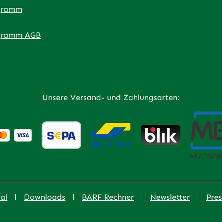
gramm
ner Link)
externer Link)
 neuem Tab (externer Link)
 in neuem Tab (externer Link)
 in neuem Tab (externer Link)
an – öffnet in neuem Tab (externer Link)
gramm AGB
Unsere Versand- und Zahlungsarten:
n
al
Downloads
BARF Rechner
Newsletter
Pres