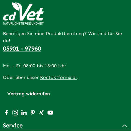
Benötigen Sie eine Produktberatung? Wir sind für Sie
da!
05901 - 97960
Mo. - Fr. 08:00 bis 18:00 Uhr
Oder über unser
Kontaktformular
.
Vertrag widerrufen
Besuche uns auf Facebook – öffnet in neuem Tab (extern
Schau auf Instagram vorbei – öffnet in neuem Tab (e
Vernetze dich mit uns auf LinkedIn – öffnet in n
Lass dich auf Pinterest inspirieren – öffnet 
Vernetze dich mit uns auf Xing – öffnet 
Sieh dir unsere Videos auf YouTube a
Service