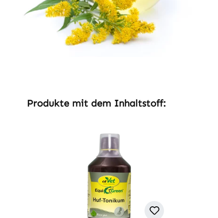
Produktgalerie überspringen
Produkte mit dem Inhaltstoff: