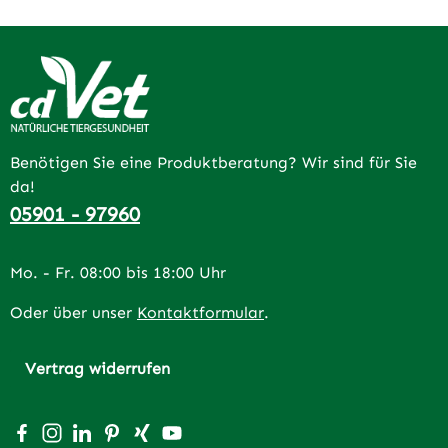
Benötigen Sie eine Produktberatung? Wir sind für Sie
da!
05901 - 97960
Mo. - Fr. 08:00 bis 18:00 Uhr
Oder über unser
Kontaktformular
.
Vertrag widerrufen
Besuche uns auf Facebook – öffnet in neuem Tab (extern
Schau auf Instagram vorbei – öffnet in neuem Tab (e
Vernetze dich mit uns auf LinkedIn – öffnet in n
Lass dich auf Pinterest inspirieren – öffnet 
Vernetze dich mit uns auf Xing – öffnet 
Sieh dir unsere Videos auf YouTube a