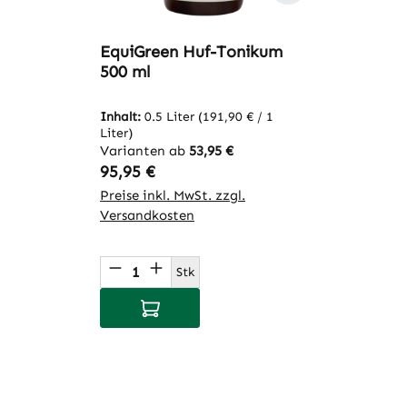
EquiGreen Huf-Tonikum
500 ml
Inhalt:
0.5 Liter
(191,90 € / 1
Liter)
Varianten ab
53,95 €
Regulärer Preis:
95,95 €
Preise inkl. MwSt. zzgl.
Versandkosten
Produkt Anzahl: Gib den gewünsch
Stk
In den Warenkorb