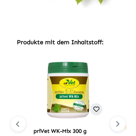
Produktgalerie überspringen
Produkte mit dem Inhaltstoff:
priVet WK-Mix 300 g
Durchsc