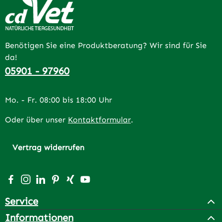
Benötigen Sie eine Produktberatung? Wir sind für Sie
da!
05901 - 97960
Mo. - Fr. 08:00 bis 18:00 Uhr
Oder über unser
Kontaktformular
.
Vertrag widerrufen
Besuche uns auf Facebook – öffnet in neuem Tab (extern
Schau auf Instagram vorbei – öffnet in neuem Tab (e
Vernetze dich mit uns auf LinkedIn – öffnet in n
Lass dich auf Pinterest inspirieren – öffnet 
Vernetze dich mit uns auf Xing – öffnet 
Sieh dir unsere Videos auf YouTube a
Service
Informationen