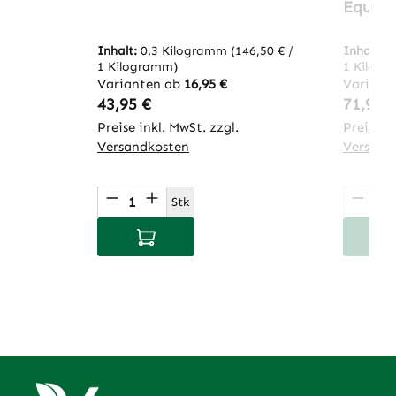
EquiGr
Inhalt:
0.3 Kilogramm
(146,50 € /
Inhalt:
0
1 Kilogramm)
1 Kilog
Varianten ab
16,95 €
Variant
Regulärer Preis:
Regulär
43,95 €
71,95 
Preise inkl. MwSt. zzgl.
Preise in
Versandkosten
Versand
Produkt Anzahl: Gib den gewünsch
Produ
Stk
In den Warenkorb
I