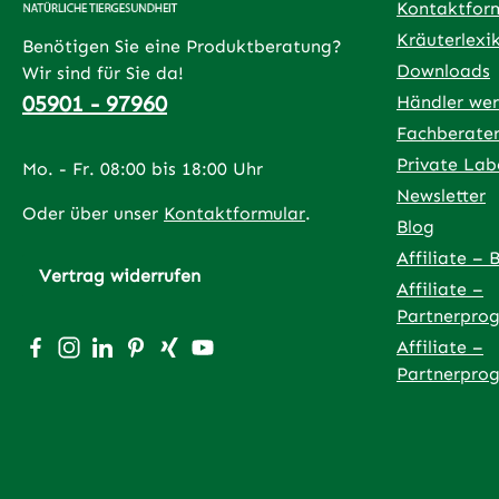
Kontaktfor
und gleichmäßig einreiben.
Kräuterlexi
Anwendungsdauer: mind. 3-8 Tage.Nicht
Benötigen Sie eine Produktberatung?
für Katzen geeignet !Enthält 1,8-Cineole,
Downloads
Wir sind für Sie da!
L-menthan-3-one, Dipentene, Pin-2(3)-ene
05901 - 97960
Händler we
und d-Carvone. Kann allergische
Fachberate
Reaktionen hervorrufen.Zusammensetzung
Private Lab
Mo. - Fr. 08:00 bis 18:00 Uhr
Aqua, natürlicher Emulgator, Pfefferminzöl
Newsletter
Xanthan, Ringelblumenöl, Eukalyptusöl,
Oder über unser
Kontaktformular
.
Blog
Johanniskrautöl, Jojobaöl, Rosmarinöl,
Grüntee-Extrakt, Arnikablüten-Extrakt,
Affiliate – 
Vertrag widerrufen
Gummi arabicum
Affiliate –
Partnerpro
Besuche uns auf Facebook – öffnet in neuem Tab (exter
Schau auf Instagram vorbei – öffnet in neuem Tab (
Vernetze dich mit uns auf LinkedIn – öffnet in
Lass dich auf Pinterest inspirieren – öffnet
Vernetze dich mit uns auf Xing – öffnet
Sieh dir unsere Videos auf YouTube 
Affiliate –
Partnerpro