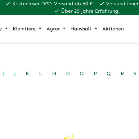
Kostenloser DPD-Versand ab 60 €
Versand inner
Über 25 Jahre Erfahrung.
e
Kleintiere
Agrar
Haushalt
Aktionen
I
J
K
L
M
N
O
P
Q
R
S