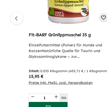
Fit-BARF Grünlippmuschel 35 g
Einzelfuttermittel (Pulver) für Hunde und
KatzenNatürliche Quelle für Taurin und
Glykosaminoglykane – zur
bedarfsgerechten Versorgung bei der
Fütterung mit rohem FleischDer von Natur
Inhalt:
0.035 Kilogramm
(455,71 € / 1 Kilogramm
aus sehr hohe Tauringehalt der
Regulärer Preis:
15,95 €
Grünlippmuschel ist für Katzenbesitzer ein
Preise inkl. MwSt. zzgl. Versandkosten
sehr erfreulicher Aspekt. Besonders Katzen
sind auf eine ausreichende Zufuhr dieser
Produkt Anzahl: Gib den gew
organischen Säure über ihre Nahrung
Stk
angewiesen, da sie Taurin nicht selbst
In den Warenkorb