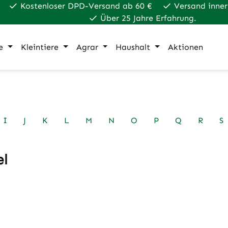
Kostenloser DPD-Versand ab 60 €
Versand inner
Über 25 Jahre Erfahrung.
e
Kleintiere
Agrar
Haushalt
Aktionen
I
J
K
L
M
N
O
P
Q
R
S
el