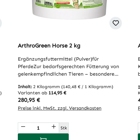
ArthroGreen Horse 2 kg
Ergänzungsfuttermittel (Pulver)für
PferdeZur bedarfsgerechten Fütterung von
gelenkempfindlichen Tieren – besondere
Versorgung von Gelenken, Muskeln, Sehnen
Inhalt:
2 Kilogramm
(140,48 € / 1 Kilogramm)
mit neuseeländischer Grünlippmuschel
Varianten ab
114,95 €
)
(nicht entfettetes Muschelfleisch)Denkt
Regulärer Preis:
280,95 €
man an natürliche Gelenkunterstützung
Preise inkl. MwSt. zzgl. Versandkosten
kommt einem fast sofort die
neuseeländische Grünlippmuschel in den
ünschten Wert ein oder benutze die Sch
Produkt Anzahl: Gib den gewünscht
Sinn. Schon seit Jahrhunderten wird sie als
Stk
natürliche Unterstützung im Gelenksbereich
In den Warenkorb