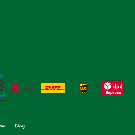
Teufelskrallenwurzel, Brennnesselkraut,
Ackerschachtelhalmkraut, Sanddornbeeren,
Spirulina, Weidenrinde 0,04%Analytische
Bestandteile: Rohprotein 25,2%, Rohfett
6,2%, Rohfaser 7,5%, Rohasche 14,1%,
Phosphor 0,42%, Kalzium 1,65%, Natrium
0,43%
se
Blog