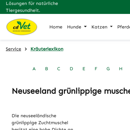
Lösungen für natürliche
m Hauptinhalt springen
Zur Suche springen
Zur Hauptnavigation springen
Tiergesundheit.
Home
Hunde
Katzen
Pferd
Service
Kräuterlexikon
A
B
C
D
E
F
G
H
Neuseeland grünlippige musch
Die neuseeländische
grünlippige Zuchtmuschel
besitzt eine hohe Dichte an