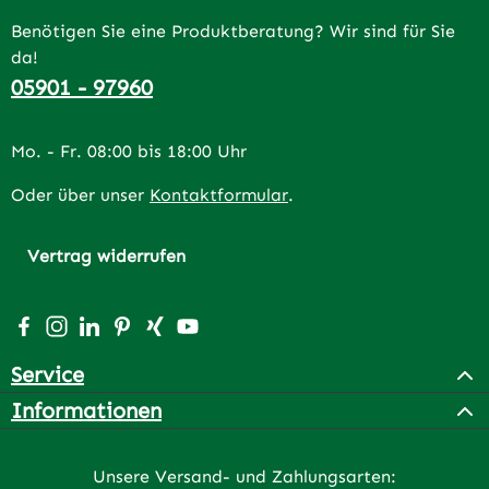
Benötigen Sie eine Produktberatung? Wir sind für Sie
da!
05901 - 97960
Mo. - Fr. 08:00 bis 18:00 Uhr
Oder über unser
Kontaktformular
.
Vertrag widerrufen
Besuche uns auf Facebook – öffnet in neuem Tab (extern
Schau auf Instagram vorbei – öffnet in neuem Tab (e
Vernetze dich mit uns auf LinkedIn – öffnet in n
Lass dich auf Pinterest inspirieren – öffnet 
Vernetze dich mit uns auf Xing – öffnet 
Sieh dir unsere Videos auf YouTube a
Service
Informationen
Unsere Versand- und Zahlungsarten: