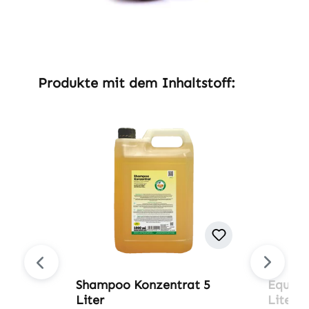
Produktgalerie überspringen
Produkte mit dem Inhaltstoff:
Shampoo Konzentrat 5
EquiGr
Liter
Liter