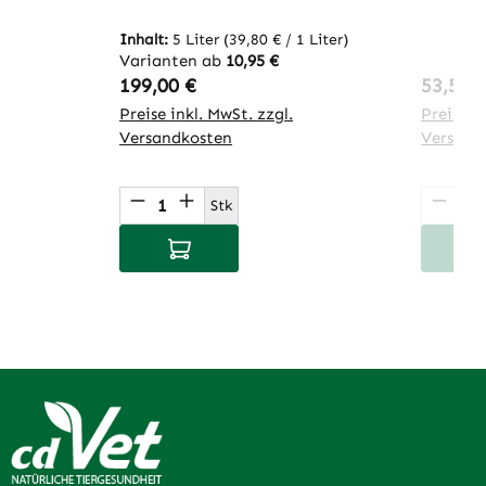
Inhalt:
5 Liter
(39,80 € / 1 Liter)
Varianten ab
10,95 €
Regulärer Preis:
Regulär
199,00 €
53,50 
Preise inkl. MwSt. zzgl.
Preise in
Versandkosten
Versand
Produkt Anzahl: Gib den gewünsch
Produ
Stk
In den Warenkorb
I