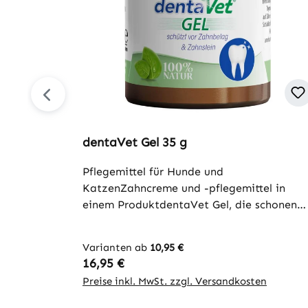
dentaVet Gel 35 g
Pflegemittel für Hunde und
KatzenZahncreme und -pflegemittel in
einem ProduktdentaVet Gel, die schonend
Zahnpflege für Ihr Tier. Auch bei Hund un
Katze sollte eine regelmäßige Zahnpflege
Varianten ab
10,95 €
selbstverständlich sein. Ebenso wie beim
Regulärer Preis:
16,95 €
Menschen, können sich bei ihnen Plaque
Preise inkl. MwSt. zzgl. Versandkosten
und Zahnstein bilden. Zudem haben
mangelnde Zahn- und Maulpflege oft