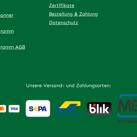
Zertifikate
Bestellung & Zahlung
Banner
Datenschutz
g
gramm
ner Link)
externer Link)
 neuem Tab (externer Link)
 in neuem Tab (externer Link)
 in neuem Tab (externer Link)
an – öffnet in neuem Tab (externer Link)
gramm AGB
Unsere Versand- und Zahlungsarten:
,