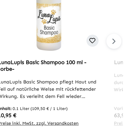
LunaLupis Basic Shampoo 100 ml -
LunaLup
sorbe-
LunaLupi
LunaLupis Basic Shampoo pflegt Haut und
durch se
Fell auf natürliche Weise mit rückfettender
Wirkung 
Wirkung. Es verleiht dem Fell wieder
die Haars
seidigen Glanz. Das Fell wird tiefgründig
eine bes
Variante
Inhalt:
0.1 Liter
(109,50 € / 1 Liter)
gereinigt und Schuppenbildung
Shampoo 
Regulärer Preis:
Reguläre
10,95 €
63,95 €
vorgebeugt. LunaLupis Basic Shampoo
Tierhaut
Preise inkl. MwSt. zzgl. Versandkosten
Preise in
eignet sich deshalb hervorragend für das
natürlic
erste Shamponieren bei stärker
ist auch 