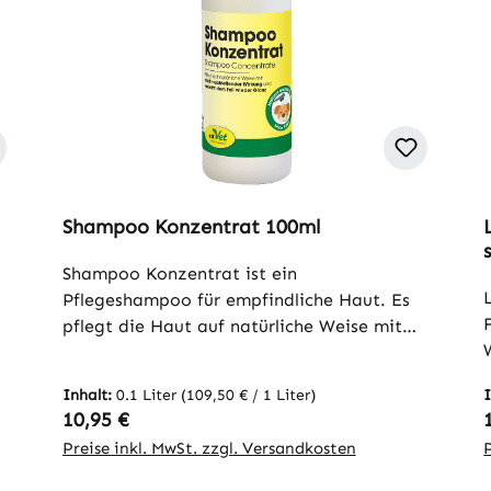
Shampoo Konzentrat 100ml
Shampoo Konzentrat ist ein
Pflegeshampoo für empfindliche Haut. Es
e
pflegt die Haut auf natürliche Weise mit
d
nachfettender Wirkung und verleiht dem
Fell wieder Glanz. Das Fell wird tiefgründig
Inhalt:
0.1 Liter
(109,50 € / 1 Liter)
gereinigt und Schuppenbildung
Regulärer Preis:
10,95 €
vorgebeugt. Shampoo Konzentrat ist sehr
Preise inkl. MwSt. zzgl. Versandkosten
ergiebig.