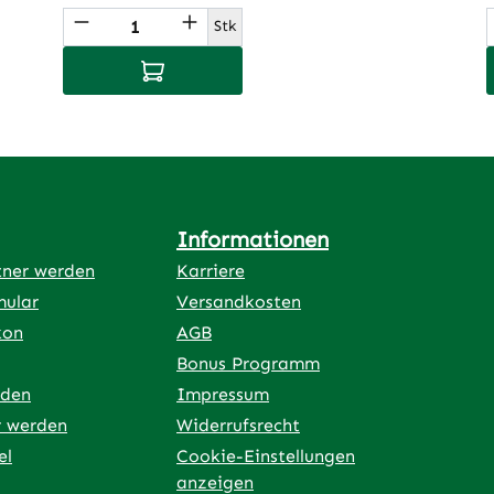
ünschten Wert ein oder benutze die Sch
Produkt Anzahl: Gib den gewünscht
Stk
In den Warenkorb
e
Informationen
tner werden
Karriere
mular
Versandkosten
kon
AGB
Bonus Programm
rden
Impressum
r werden
Widerrufsrecht
el
Cookie-Einstellungen
anzeigen