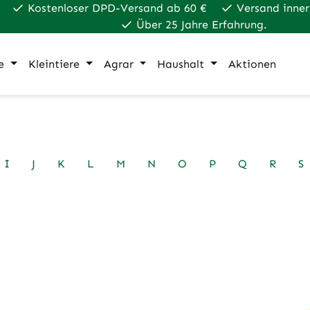
Kostenloser DPD-Versand ab 60 €
Versand inner
Über 25 Jahre Erfahrung.
e
Kleintiere
Agrar
Haushalt
Aktionen
I
J
K
L
M
N
O
P
Q
R
S