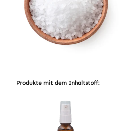
Produktgalerie überspringen
Produkte mit dem Inhaltstoff: