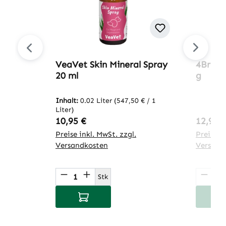
VeaVet Skin Mineral Spray
4Breed
20 ml
g
Inhalt:
0.02 Liter
(547,50 € / 1
Liter)
Regulärer Preis:
Regulär
10,95 €
12,95 
Preise inkl. MwSt. zzgl.
Preise in
Versandkosten
Versand
Produkt Anzahl: Gib den gewünsch
Produ
Stk
In den Warenkorb
I