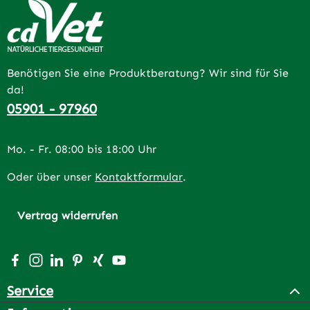
Benötigen Sie eine Produktberatung? Wir sind für Sie
da!
05901 - 97960
Mo. - Fr. 08:00 bis 18:00 Uhr
Oder über unser
Kontaktformular
.
Vertrag widerrufen
Besuche uns auf Facebook – öffnet in neuem Tab (extern
Schau auf Instagram vorbei – öffnet in neuem Tab (e
Vernetze dich mit uns auf LinkedIn – öffnet in n
Lass dich auf Pinterest inspirieren – öffnet 
Vernetze dich mit uns auf Xing – öffnet 
Sieh dir unsere Videos auf YouTube a
Service