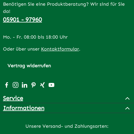
Benötigen Sie eine Produktberatung? Wir sind für Sie
da!
05901 - 97960
Mo. - Fr. 08:00 bis 18:00 Uhr
Oder über unser
Kontaktformular
.
Vertrag widerrufen
Besuche uns auf Facebook – öffnet in neuem Tab (extern
Schau auf Instagram vorbei – öffnet in neuem Tab (e
Vernetze dich mit uns auf LinkedIn – öffnet in n
Lass dich auf Pinterest inspirieren – öffnet 
Vernetze dich mit uns auf Xing – öffnet 
Sieh dir unsere Videos auf YouTube a
Service
Informationen
Unsere Versand- und Zahlungsarten: